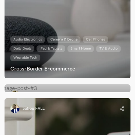
Audio Electronics
Camera & Drone
Cell Phones
Daily Deals
iPad & Tablets
Smart Home
TV & Audio
Wearable Tech
Cross-Border E-commerce
Saliou FALL
Saliou FALL
Audio Electronics
Camera & Drone
Cell Phones
Daily Deals
iPad & Tablets
Smart Home
TV & Audio
Wearable Tech