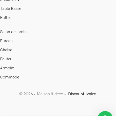
Table Basse
Buffet
Salon de jardin
Bureau
Chaise
Fauteuil
Je suis Soraya, et je suis là pour
vous aider à faire le bon choix...
Armoire
Commode
???? En quoi puis-je vous aider ?
© 2026 • Maison & déco •
Discount Ivoire
.