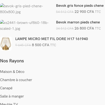
Bevok gris fonce pieds chene
22 900
CFA
54 512
CFA
TTC
Bevok marron pieds chene
26 800
CFA
34 512
CFA
TTC
LAMPE MICRO MET FIL DORE H17 161940
8 500
CFA
9 645
CFA
TTC
Nos Rayons
Maison & Déco
Chambre à coucher
Canapé
Salle à manger
Meuble TV