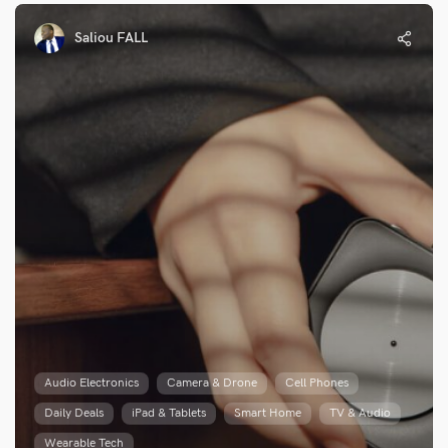
Saliou FALL
Audio Electronics
Camera & Drone
Cell Phones
Daily Deals
iPad & Tablets
Smart Home
TV & Audio
Wearable Tech
Hands-on with Nintendo Switch’s top video
games
Audio Electronics
Camera & Drone
Cell Phones
Daily Deals
iPad & Tablets
Smart Home
TV & Audio
Wearable Tech