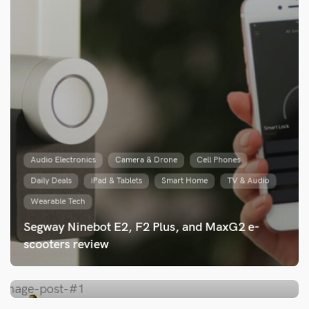
Gift ideas for couples to make specialoccasions
memorable
Audio Electronics
Camera & Drone
Cell Phones
Daily Deals
iPad & Tablets
Smart Home
TV & Audio
Wearable Tech
Segway Ninebot E2, F2 Plus, and MaxG2 e-
scooters review
Saliou FALL