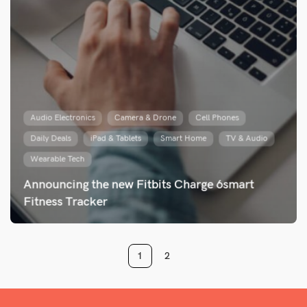
Audio Electronics
Camera & Drone
Cell Phones
Daily Deals
iPad & Tablets
Smart Home
TV & Audio
Wearable Tech
Announcing the new Fitbits Charge 6smart
Fitness Tracker
1
2